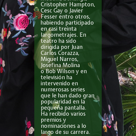
Cristopher Hampton,
Cesc Gay o Javier
Fesser entro otros,
habiendo participado
en casi treinta
largometrajes. En
teatro ha sido
dirigida por Juan
Carlos Corazza,
Miguel Narros,
Josefina Molina
o Bob Wilson y en
televisión ha
intervenido en
numerosas series
que le han dado gran
popularidad en la
pequeña pantalla.
Ha recibido varios
premios y
nominaciones a lo
largo de su carrera.