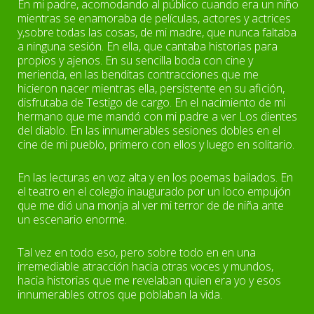
En mi padre, acomodando al público cuando era un niño
mientras se enamoraba de películas, actores y actrices
y,sobre todas las cosas, de mi madre, que nunca faltaba
a ninguna sesión. En ella, que cantaba historias para
propios y ajenos. En su sencilla boda con cine y
merienda, en las benditas contracciones que me
hicieron nacer mientras ella, persistente en su afición,
disfrutaba de Testigo de cargo. En el nacimiento de mi
hermano que me mandó con mi padre a ver Los dientes
del diablo. En las innumerables sesiones dobles en el
cine de mi pueblo, primero con ellos y luego en solitario.
En las lecturas en voz alta y en los poemas bailados. En
el teatro en el colegio inaugurado por un loco empujón
que me dió una monja al ver mi terror de de niña ante
un escenario enorme.
Tal vez en todo eso, pero sobre todo en en una
irremediable atracción hacia otras voces y mundos,
hacia historias que me revelaban quien era yo y esos
innumerables otros que poblaban la vida.