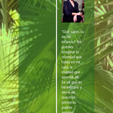
“Que sabes tu
de mi
infancia? No
puedes
imaginar la
crueldad que
había en mi
casa, la
maldad que
aprendí allí.
Se ve que es
hereditario y
viene de
nuestros
primeros
padres
porqué