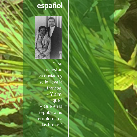
español
“- Su
majestad
va enviado y
se lo lleva la
trampa.
– Y a mi
qué?
– Que en la
república no
empluman a
las brujas.”