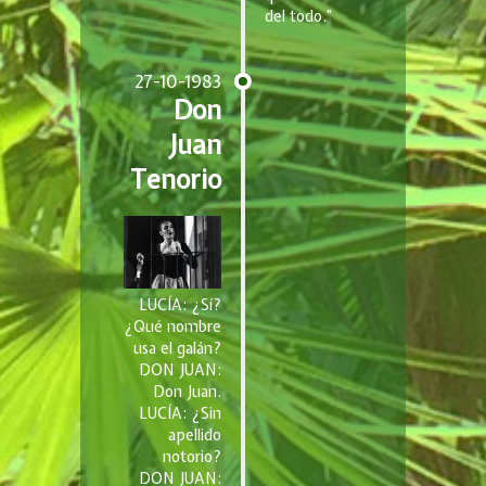
del todo.”
27-10-1983
Don
Juan
Tenorio
LUCÍA: ¿Sí?
¿Qué nombre
usa el galán?
DON JUAN:
Don Juan.
LUCÍA: ¿Sin
apellido
notorio?
DON JUAN: