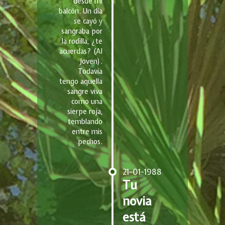
desde mi
balcón. Un día
se cayó y
sangraba por
la rodilla, ¿te
acuerdas? (Al
Joven).
Todavía
tengo aquella
sangre viva
como una
sierpe roja,
temblando
entre mis
pechos.
21-01-1988
Tu
novia
está