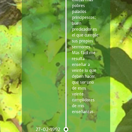
pobres
palacios
principescos;
buen
predicador es
el que cumple
sus propios
sermones.
Más fácil me
resulta
enseñar a
veinte lo que
deben hacer
que ser uno
de esos
veinte
cumplidores
de mis
enseñanzas.
27-02-1992