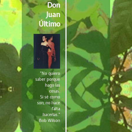
Don
Juan
Último
“No quiero
saber porque
hago las
cosas.
Si sé como
son, no hace
falta
hacerlas.”
Bob Wilson