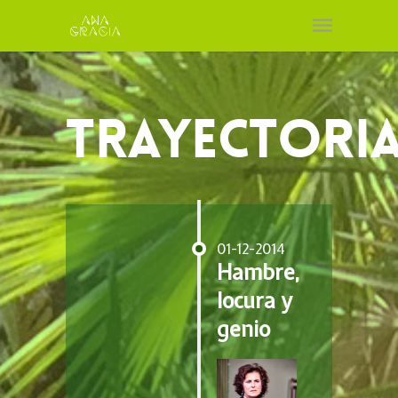
Trayectori
01-12-2014
Hambre,
locura y
genio