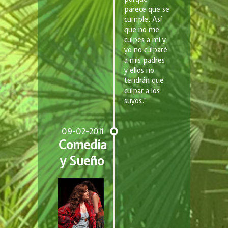
parece que se
cumple. Así
que no me
culpes a mi y
yo no culparé
a mis padres
y ellos no
tendrán que
culpar a los
suyos.”
09-02-2011
Comedia
y Sueño