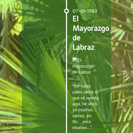
07-01-1983
El
Mayorazgo
de
Labraz
“De estos
casos como el
que se cuenta
aquí, he visto
yo muchos…
vamos, en
fin… pero
muchos…”