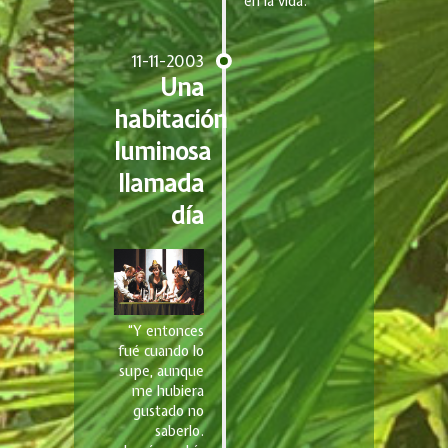
en la vida.”
11-11-2003
Una
habitación
luminosa
llamada
día
“Y entonces
fué cuando lo
supe, aunque
me hubiera
gustado no
saberlo.