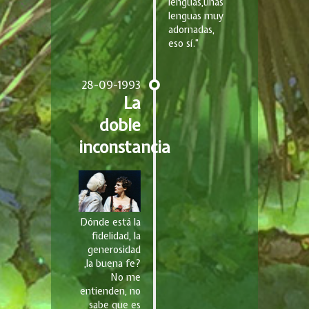
lenguas,unas
lenguas muy
adornadas,
eso sí.”
28-09-1993
La
doble
inconstancia
Dónde está la
fidelidad, la
generosidad
,la buena fe?
No me
entienden, no
sabe que es