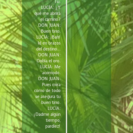
Tú.
LUCÍA: ¿Y
qué me abrirá
el camino?
DON JUAN:
Buen tino.
LUCÍA: ¡Bah!
Id en brazos
del destino…
DON JUAN:
Dobla el oro.
LUCÍA: Me
acomodo.
DON JUAN:
Pues mira
cómo de todo
se asegura tu
buen tino.
LUCÍA:
¡Dadme algún
tiempo,
pardiez!