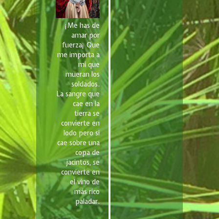
¡Me has de
amar por
fuerza¡ Que
me importa a
mi que
mueran los
soldados.
La sangre que
cae en la
tierra se
convierte en
lodo pero si
cae sobre una
copa de
jacintos, se
convierte en
el vino de
más rico
paladar.