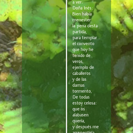
a ver.
Doña Inés:
Bien había
menester
la pena desta
partida,
para templar
el convento
que hoy he
tenido de
veros,
ejemplo de
caballeros
y de las
damas
tormento,
De todas
estoy celosa:
que os
alabasen
quería,
y después me
arrepentiría