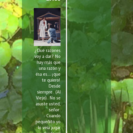
¿Qué razones
voy a dar? No
hay más que
una razón y
ésa es… ¡que
te quiero!
Desde
siempre. (Al
Viejo). No se
asuste usted,
señor.
Cuando
pequeñito yo
lo veía jugar