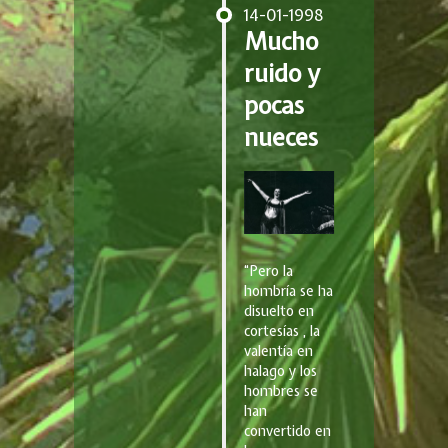
14-01-1998
Mucho
ruido y
pocas
nueces
“Pero la
hombría se ha
disuelto en
cortesías , la
valentía en
halago y los
hombres se
han
convertido en