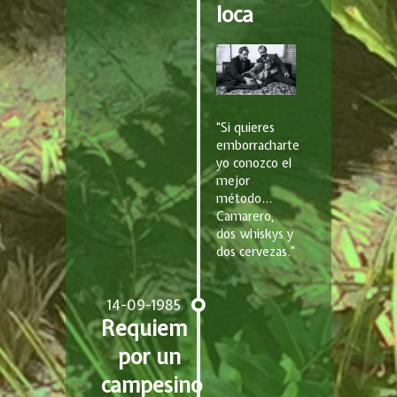
loca
“Si quieres
emborracharte
yo conozco el
mejor
método…
Camarero,
dos whiskys y
dos cervezas.”
14-09-1985
Requiem
por un
campesino